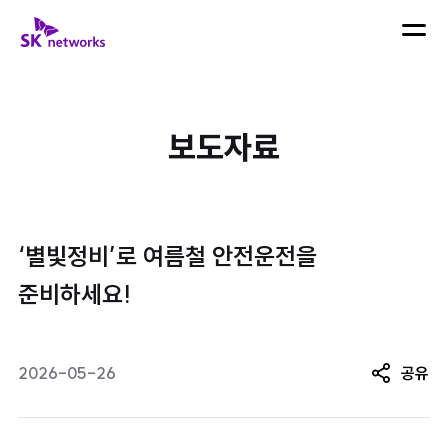
skip navigation
SK 네트웍스 로고
메뉴 열
검색어 입력
검색하
보도자료
최근 검색어
‘별빛정비’로 여름철 안전운전을
준비하세요!
2026-05-26
공유