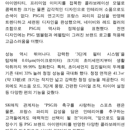
아이덴티티, 프리미엄 이미지를 접목한 콜라보레이션 모델로
콤팩트한 크기는 물론 감각적인 디자인으로 인테리어 소품으로도
손색이 없다. PSG의 연고지인 프랑스 파리의 감성을 반영해
트렌디하고 세련된 디자인을 완성했으며, 네이비와 레드 컬러의
조합으로 PSG의 역사와 정체성을 표현했다. 전면
디자인에는 PSG 엠블럼과 에펠탑이 그려진 브랜드 로고를 적용해
고급스러움을 더했다.
성능 역시 뛰어나다. 강력한 ‘3단계 필터 시스템’을
탑재해 0.01μm(마이크로미터) 크기의 초미세먼지부터 생활
악취까지 99.99% 정화한다. 특히, 초미세먼지 집진필터의 두께를
기존 대비 33% 늘려 청정 성능을 극대화 했다. 청정 면적은 41.3㎡
(약 13평)로 크기는 작지만 넓고 강력한 청정 성능을 제공한다. 이
외에도 저소음 모드, 3단계 풍량, 간편한 다이얼 조작, 타이머 설정
등 다양한 편의 기능을 갖췄다.
SK매직 관계자는 “PSG와 축구를 사랑하는 스포츠 팬은
물론, 프랑스 파리의 감성을 담은 인테리어를 추구하는
고객들에게도 매력적인 선택이 될 것”이라며, “앞으로도 얼음
정수기 등 PSG 브랜드 아이덴티티를 반영한 다양한 콜라보레이션