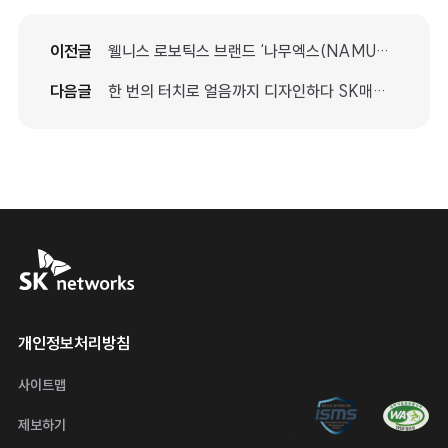
이전글
웰니스 로보틱스 브랜드 ‘나무엑스(NAMUHX), 달항아리 최영욱 작가와 디자인 협업 기념 특별 전시 개최
다음글
한 번의 터치로 얼음까지 디자인하다 SK매직, ‘원코크 플러스 얼음물 정수기’ 출시···성능·디자인 UP↑
SK networks
운영 정책
개인정보처리방침
사이트맵
정보보호 관리체계 ISMS 인증 마
웹접근성 인증 
제보하기