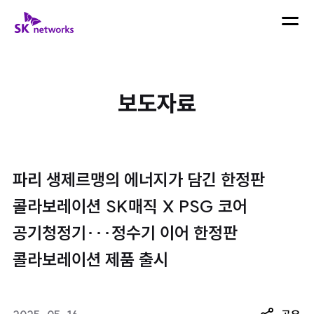
skip navigation
SK 네트웍스 로고
메뉴 열
검색어 입력
검색하
보도자료
최근 검색어
파리 생제르맹의 에너지가 담긴 한정판
콜라보레이션 SK매직 X PSG 코어
공기청정기···정수기 이어 한정판
콜라보레이션 제품 출시