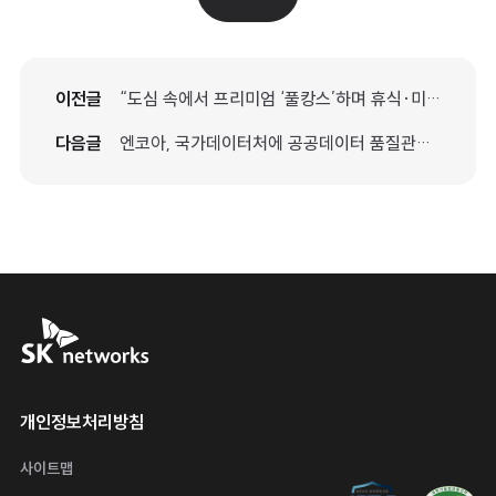
이전글
“도심 속에서 프리미엄 ‘풀캉스’하며 휴식·미식·웰니스 즐겨요” 워커힐 호텔앤리조트, 야외 수영장 ‘리버파크’ 개장
다음글
엔코아, 국가데이터처에 공공데이터 품질관리 고도화 방안과 AI Ready Data 전략 제시
SK networks
운영 정책
개인정보처리방침
사이트맵
정보보호 관리체계 ISMS 인증 마
웹접근성 인증 