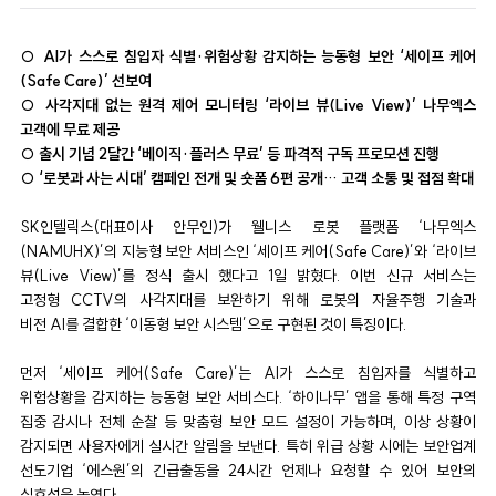
○ AI가 스스로 침입자 식별·위험상황 감지하는 능동형 보안 ‘세이프 케어
(Safe Care)’ 선보여
○ 사각지대 없는 원격 제어 모니터링 ‘라이브 뷰(Live View)’ 나무엑스
고객에 무료 제공
○ 출시 기념 2달간 ‘베이직·플러스 무료’ 등 파격적 구독 프로모션 진행
○ ‘로봇과 사는 시대’ 캠페인 전개 및 숏폼 6편 공개… 고객 소통 및 접점 확대
SK인텔릭스(대표이사 안무인)가 웰니스 로봇 플랫폼 ‘나무엑스
(NAMUHX)’의 지능형 보안 서비스인 ‘세이프 케어(Safe Care)’와 ‘라이브
뷰(Live View)’를 정식 출시 했다고 1일 밝혔다. 이번 신규 서비스는
고정형 CCTV의 사각지대를 보완하기 위해 로봇의 자율주행 기술과
비전 AI를 결합한 ‘이동형 보안 시스템’으로 구현된 것이 특징이다.
먼저 ‘세이프 케어(Safe Care)’는 AI가 스스로 침입자를 식별하고
위험상황을 감지하는 능동형 보안 서비스다. ‘하이나무’ 앱을 통해 특정 구역
집중 감시나 전체 순찰 등 맞춤형 보안 모드 설정이 가능하며, 이상 상황이
감지되면 사용자에게 실시간 알림을 보낸다. 특히 위급 상황 시에는 보안업계
선도기업 ‘에스원’의 긴급출동을 24시간 언제나 요청할 수 있어 보안의
실효성을 높였다.