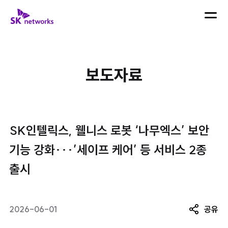
skip navigation
SK 네트웍스 로고
메뉴 열
검색어 입력
검색하
보도자료
최근 검색어
SK인텔릭스, 웰니스 로봇 ‘나무엑스’ 보안
기능 강화···’세이프 케어’ 등 서비스 2종
출시
2026-06-01
공유